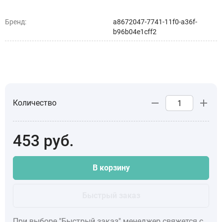
Бренд:
a8672047-7741-11f0-a36f-
b96b04e1cff2
Количество
453
руб.
В корзину
Быстрый заказ
При выборе "Быстрый заказ" менеджер свяжется с