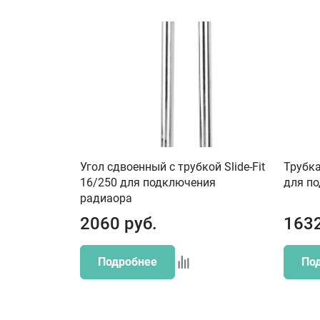
Угол сдвоенный с трубкой Slide-Fit
Трубка
16/250 для подключения
для п
радиаора
2060
руб.
163
Подробнее
По