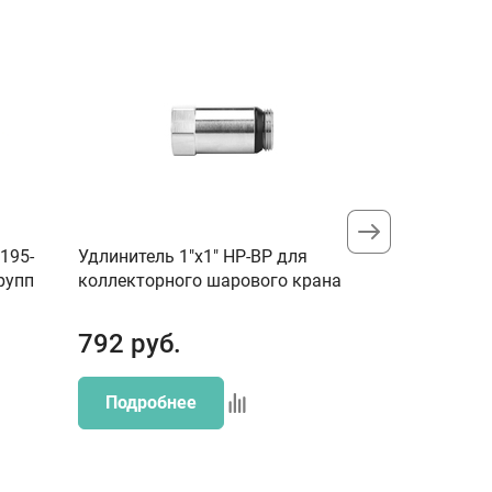
195-
Удлинитель 1"х1" НР-ВР для
Комплект ш
рупп
коллекторного шарового крана
НР-НР углов
792
руб.
3510
ру
Подробнее
Подробн