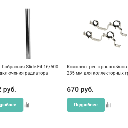
 Г-образная Slide-Fit 16/500
Комплект рег. кронштейнов 
одключения радиатора
235 мм для коллекторных г
2
руб.
670
руб.
дробнее
Подробнее